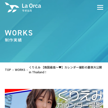
WORKS
制作実績
くりえみ 【南国最高〜♥】カレンダー撮影の裏側大公開
TOP
WORKS
in Thailand！