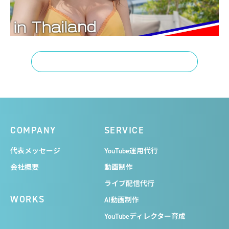
一覧へ戻る
COMPANY
SERVICE
代表メッセージ
YouTube運用代行
会社概要
動画制作
ライブ配信代行
WORKS
AI動画制作
YouTubeディレクター育成